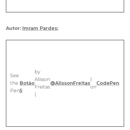
Autor:
Imram Pardes
;
by
See
Alisson
)
the
Botão
@AlissonFreitas
CodePen
.
Freitas
on
Pen
5
(