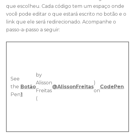
que escolheu. Cada código tem um espaço onde
você pode editar o que estará escrito no botão e o
link que ele será redirecionado. Acompanhe o
passo-a-passo a seguir:
by
See
Alisson
)
the
Botão
@AlissonFreitas
CodePen
.
Freitas
on
Pen
1
(