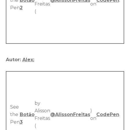
the
Botão
@AlissonFreitas
CodePen
.
Freitas
on
Pen
2
(
Autor:
Alex
;
by
See
Alisson
)
the
Botão
@AlissonFreitas
CodePen
.
Freitas
on
Pen
3
(