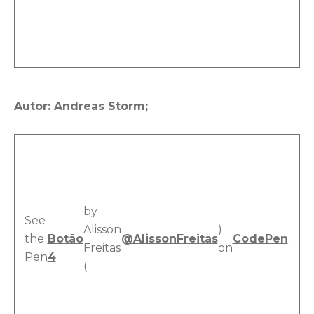
Autor:
Andreas Storm
;
by
See
Alisson
)
the
Botão
@AlissonFreitas
CodePen
.
Freitas
on
Pen
4
(