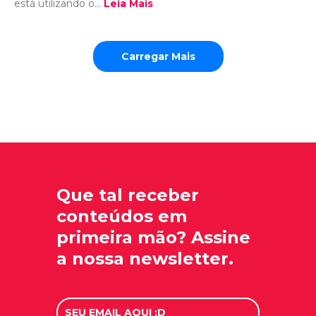
está utilizando o...
Leia Mais
Carregar Mais
Que tal receber
conteúdos em
primeira mão? Assine
a nossa newsletter.