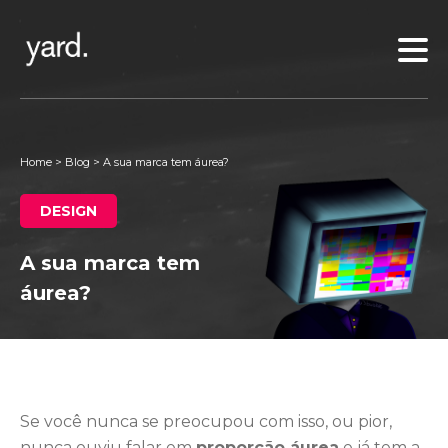
Home
>
Blog
>
A sua marca tem áurea?
DESIGN
A sua marca tem
áurea?
Se você nunca se preocupou com isso, ou pior,
nunca ouviu falar em
proporção áurea
e já tem a