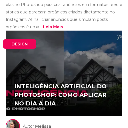
elas no Photoshop para criar anúncios em formatos feed e
stories que pareçam orgânicos criados diretamente no
Instagram. Afinal, criar anúncios que simulam posts
orgânicos é uma...
Leia Mais
DESIGN
INTELIGÊNCIA ARTIFICIAL DO
PHOTOSHOP: COMO APLICAR
NO DIA A DIA
Autor
Melissa