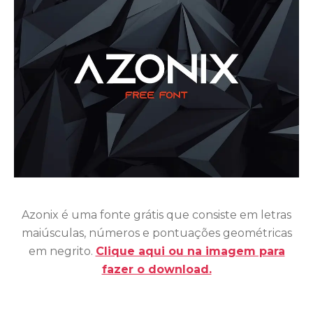
Azonix é uma fonte grátis que consiste em letras
maiúsculas, números e pontuações geométricas
em negrito.
Clique aqui ou na imagem para
fazer o download.