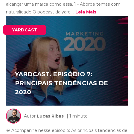
alcançar uma marca como essa. 1 - Aborde temas com
naturalidade O podcast da yard....
Leia Mais
YARDCAST
YARDCAST. EPISÓDIO 7:
PRINCIPAIS TENDÊNCIAS DE
2020
Autor
Lucas Ribas
| 1 minuto
🎯 Acompanhe nesse episódio: As principais tendências de