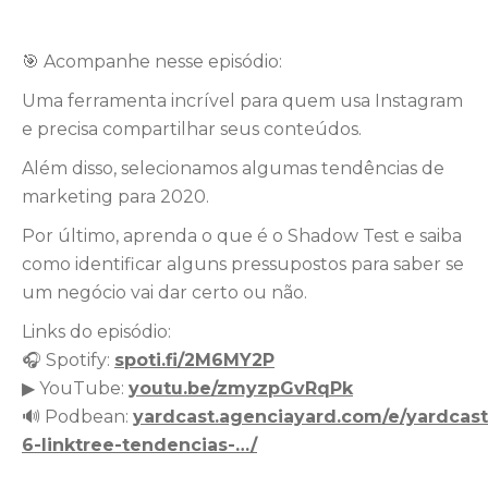
🎯
Acompanhe nesse episódio:
Uma ferramenta incrível para quem usa Instagram
e precisa compartilhar seus conteúdos.
Além disso, selecionamos algumas tendências de
marketing para 2020.
Por último, aprenda o que é o Shadow Test e saiba
como identificar alguns pressupostos para saber se
um negócio vai dar certo ou não.
Links do episódio:
🎧
Spotify:
spoti.fi/2M6MY2P
▶
YouTube:
youtu.be/zmyzpGvRqPk
🔊
Podbean:
yardcast.agenciayard.com/e/yardcast
6-linktree-tendencias-…/