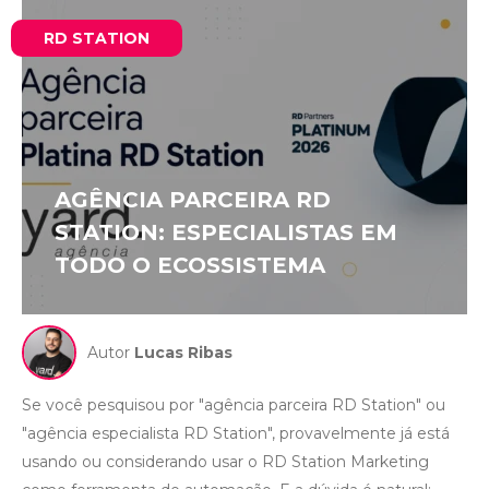
RD STATION
AGÊNCIA PARCEIRA RD
STATION: ESPECIALISTAS EM
TODO O ECOSSISTEMA
Autor
Lucas Ribas
Se você pesquisou por "agência parceira RD Station" ou
"agência especialista RD Station", provavelmente já está
usando ou considerando usar o RD Station Marketing