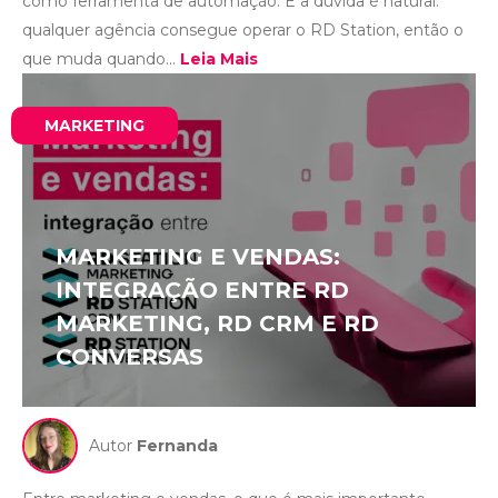
como ferramenta de automação. E a dúvida é natural:
qualquer agência consegue operar o RD Station, então o
que muda quando...
Leia Mais
MARKETING
MARKETING E VENDAS:
INTEGRAÇÃO ENTRE RD
MARKETING, RD CRM E RD
CONVERSAS
Autor
Fernanda