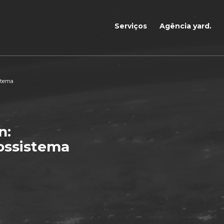
Serviços
Agência yard.
istema
n:
cossistema