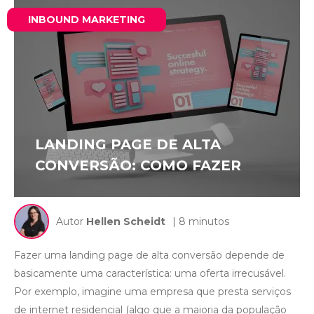
INBOUND MARKETING
LANDING PAGE DE ALTA
CONVERSÃO: COMO FAZER
Autor
Hellen Scheidt
| 8 minutos
Fazer uma landing page de alta conversão depende de
basicamente uma característica: uma oferta irrecusável.
Por exemplo, imagine uma empresa que presta serviços
de internet residencial (algo que a maioria da população