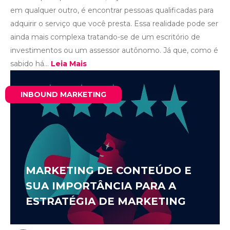
em qualquer outro, é encontrar pessoas qualificadas para
adquirir o serviço que você presta. Essa realidade pode ser
ainda mais complexa tratando-se de um escritório de
investimentos ou um assessor autônomo. Já que, como é
sabido há...
Leia Mais
INBOUND MARKETING
MARKETING DE CONTEÚDO E
SUA IMPORTÂNCIA PARA A
ESTRATÉGIA DE MARKETING