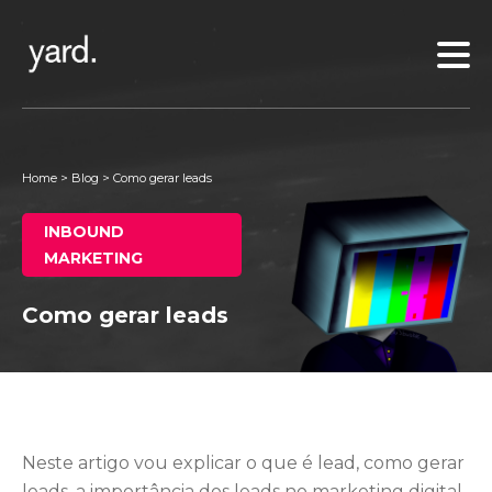
Home
>
Blog
>
Como gerar leads
INBOUND
MARKETING
Como gerar leads
Neste artigo vou explicar o que é lead, como gerar
leads, a importância dos leads no marketing digital