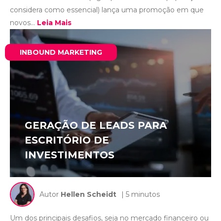
considera como essencial) lança uma promoção em que
novos...
Leia Mais
INBOUND MARKETING
GERAÇÃO DE LEADS PARA
ESCRITÓRIO DE
INVESTIMENTOS
Autor
Hellen Scheidt
| 5 minutos
Um dos principais desafios, seja no mercado financeiro ou