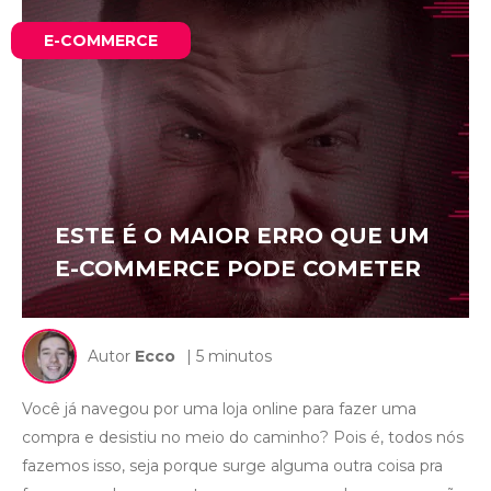
E-COMMERCE
ESTE É O MAIOR ERRO QUE UM
E-COMMERCE PODE COMETER
Autor
Ecco
| 5 minutos
Você já navegou por uma loja online para fazer uma
compra e desistiu no meio do caminho? Pois é, todos nós
fazemos isso, seja porque surge alguma outra coisa pra