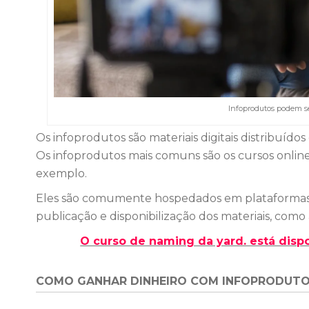
Infoprodutos podem se
Os infoprodutos são materiais digitais distribuído
Os infoprodutos mais comuns são os cursos online
exemplo.
Eles são comumente hospedados em plataformas q
publicação e disponibilização dos materiais, como
O curso de naming da yard. está dispon
COMO GANHAR DINHEIRO COM INFOPRODUTO