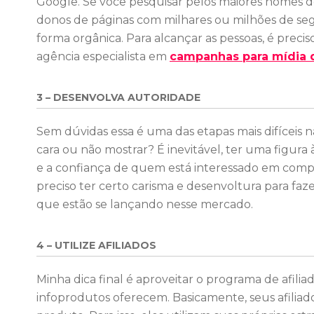
Google. Se você pesquisar pelos maiores nomes de
donos de páginas com milhares ou milhões de segu
forma orgânica. Para alcançar as pessoas, é preciso
agência especialista em
campanhas para mídia d
3 – DESENVOLVA AUTORIDADE
Sem dúvidas essa é uma das etapas mais difíceis n
cara ou não mostrar? É inevitável, ter uma figur
e a confiança de quem está interessado em compra
preciso ter certo carisma e desenvoltura para faze
que estão se lançando nesse mercado.
4 – UTILIZE AFILIADOS
Minha dica final é aproveitar o programa de afili
infoprodutos oferecem. Basicamente, seus afilia