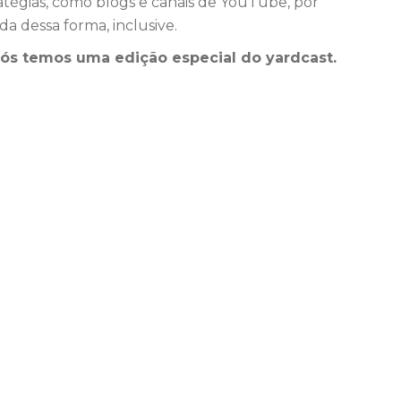
tratégias, como blogs e canais de YouTube, por
 dessa forma, inclusive.
nós temos uma edição especial do yardcast.