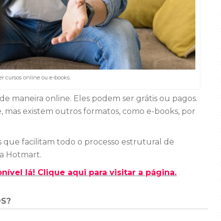
r cursos online ou e-books.
s de maneira online. Eles podem ser grátis ou pagos.
, mas existem outros formatos, como e-books, por
ue facilitam todo o processo estrutural de
 a Hotmart.
ível lá! Clique aqui para visitar a página.
S?