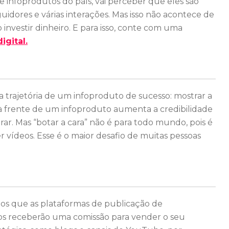
 infoprodutos do país, vai perceber que eles são
idores e várias interações. Mas isso não acontece de
 investir dinheiro. E para isso, conte com uma
igital.
a trajetória de um infoproduto de sucesso: mostrar a
a à frente de um infoproduto aumenta a credibilidade
r. Mas “botar a cara” não é para todo mundo, pois é
r vídeos. Esse é o maior desafio de muitas pessoas
ados que as plataformas de publicação de
dos receberão uma comissão para vender o seu