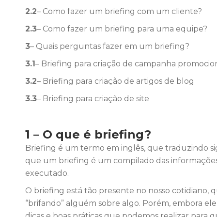
2.2
– Como fazer um briefing com um cliente?
2.3
– Como fazer um briefing para uma equipe?
3
– Quais perguntas fazer em um briefing?
3.1
– Briefing para criação de campanha promocio
3.2
– Briefing para criação de artigos de blog
3.3
– Briefing para criação de site
1 – O que é briefing?
Briefing é um termo em inglês, que traduzindo sig
que um briefing é um compilado das informações
executado.
O briefing está tão presente no nosso cotidian
“brifando” alguém sobre algo. Porém, embora ele
dicas e boas práticas que podemos realizar para q