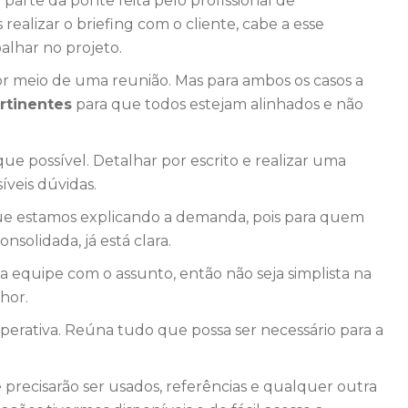
é parte da ponte feita pelo profissional de
realizar o briefing com o cliente, cabe a esse
balhar no projeto.
por meio de uma reunião. Mas para ambos os casos a
rtinentes
para que todos estejam alinhados e não
ue possível. Detalhar por escrito e realizar uma
íveis dúvidas.
que estamos explicando a demanda, pois para quem
onsolidada, já está clara.
 equipe com o assunto, então não seja simplista na
hor.
ooperativa. Reúna tudo que possa ser necessário para a
e precisarão ser usados, referências e qualquer outra