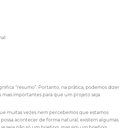
nal
nifica “resumo”. Portanto, na prática, podemos dizer
 mais importantes para que um projeto seja
o, que muitas vezes nem percebemos que estamos
 possa acontecer de forma natural, existem algumas
ue seja não só um briefing, mas sim um briefing