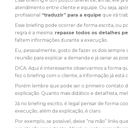
Esse briefing é um pouco diferente, afinal, ele já 
atendimento entre cliente e equipe. Ou seja, após 
profissional
“traduzir” para a equipe
que irá tra
Esse briefing pode ocorrer de forma escrita, ou 
regra é a mesma:
repasse todos os detalhes pe
faltem informações durante a execução.
Eu, pessoalmente, gosto de fazer os dois sempre q
reunião para explicar a demanda e já sanar as poss
DICA: Aqui é interessante observarmos a forma 
fez o briefing com o cliente, a informação já está c
Porém lembre que pode ser o primeiro contato da
explicação. Quanto mais didático e detalhista, mel
Já no briefing escrito, é legal pensar de forma c
execução, além da explicação, é claro.
Por exemplo, se possível, deixe “na mão” links qu