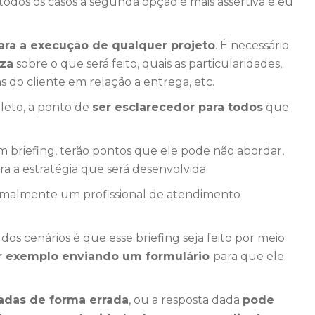
 todos os casos a segunda opção é mais assertiva e eu
para a execução de qualquer projeto
. É necessário
eza
sobre o que será feito, quais as particularidades,
s do cliente em relação a entrega, etc.
leto, a ponto de
ser esclarecedor para todos
que
 briefing, terão pontos que ele pode não abordar,
a a estratégia que será desenvolvida.
normalmente um profissional de atendimento
os cenários é que esse briefing seja feito por meio
r exemplo enviando um formulário
para que ele
adas de forma errada
, ou a resposta dada
pode