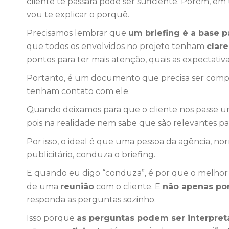
cliente te passará pode ser suficiente. Porém, em
vou te explicar o porquê.
Precisamos lembrar que
u
m briefing é a base 
que todos os envolvidos no projeto tenham
clar
pontos para ter mais atenção, quais as expectativa
Portanto, é um documento que precisa ser comp
tenham contato com ele.
Quando deixamos para que o cliente nos passe um
pois na realidade nem sabe que são relevantes par
Por isso, o ideal é que uma pessoa da agência, 
publicitário, conduza o briefing.
E quando eu digo “conduza”, é por que o melhor d
de uma
reunião
com o cliente. E
não apenas po
responda as perguntas sozinho.
Isso porque
as perguntas podem ser interpret