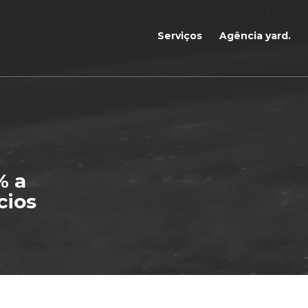
Serviços
Agência yard.
% a
cios