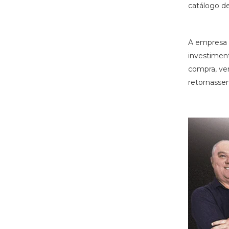
catálogo d
A empresa a
investimen
compra, ve
retornasse