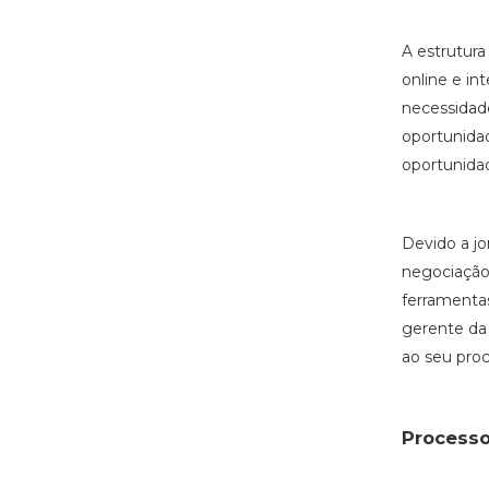
A estrutur
online e in
necessidade
oportunidad
oportunida
Devido a jo
negociação 
ferramentas
gerente da
ao seu pro
Processo