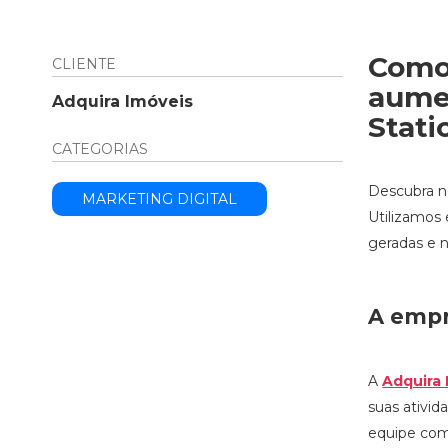
Como 
CLIENTE
aumen
Adquira Imóveis
Stat
CATEGORIAS
Descubra n
MARKETING DIGITAL
Utilizamos
geradas e 
A emp
A
Adquira 
suas ativi
equipe comp