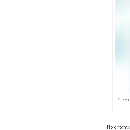
A integr
No entanto